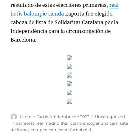
resultado de estas elecciones primarias,
real
betis balompie tienda
Laporta fue elegido
cabeza de lista de Solidaritat Catalana per la
Independència para la circunscripción de
Barcelona.
Autor
Publicado
Categorías
istern
24 de septiembre de 2022
Uncategorized
el
Etiquetas
camiseta real madrid thai
,
como encoger una camiseta
de futbol
,
comprar camisetas futbol thai