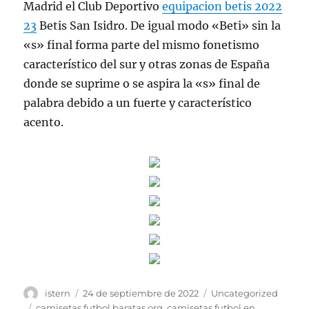
Madrid el Club Deportivo
equipacion betis 2022
23
Betis San Isidro. De igual modo «Beti» sin la
«s» final forma parte del mismo fonetismo
característico del sur y otras zonas de España
donde se suprime o se aspira la «s» final de
palabra debido a un fuerte y característico
acento.
Autor
Publicado
Categorías
istern
24 de septiembre de 2022
Uncategorized
el
Etiquetas
camisetas futbol baratas org
,
camisetas futbol en