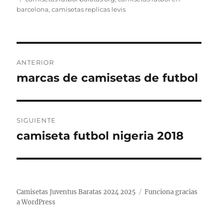
barcelona
,
camisetas replicas levis
Navegación
ANTERIOR
de
marcas de camisetas de futbol
Entrada
anterior:
entradas
SIGUIENTE
camiseta futbol nigeria 2018
Entrada
siguiente:
Camisetas Juventus Baratas 2024 2025
Funciona gracias
a WordPress