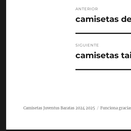
Navegación
ANTERIOR
de
camisetas de
Entrada
anterior:
entradas
SIGUIENTE
camisetas ta
Entrada
siguiente:
Camisetas Juventus Baratas 2024 2025
Funciona gracia