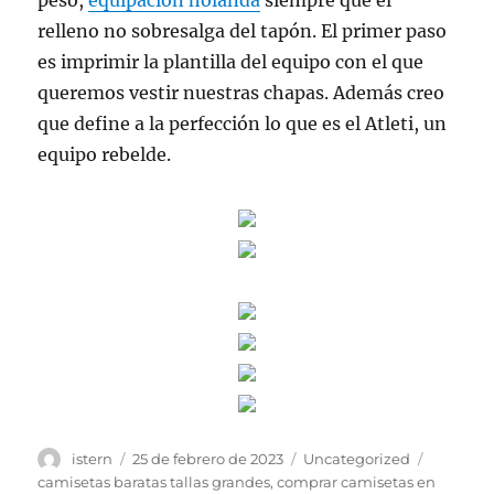
peso,
equipacion holanda
siempre que el
relleno no sobresalga del tapón. El primer paso
es imprimir la plantilla del equipo con el que
queremos vestir nuestras chapas. Además creo
que define a la perfección lo que es el Atleti, un
equipo rebelde.
Autor
Publicado
Categorías
Etiqueta
istern
25 de febrero de 2023
Uncategorized
el
camisetas baratas tallas grandes
,
comprar camisetas en