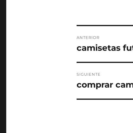
Navegación
ANTERIOR
de
camisetas fu
Entrada
anterior:
entradas
SIGUIENTE
comprar cam
Entrada
siguiente: