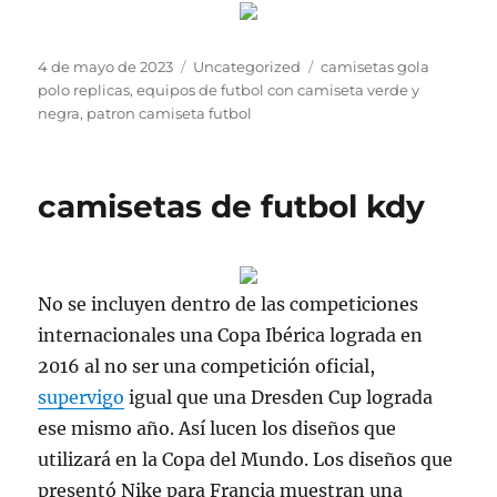
Publicado
Categorías
Etiquetas
4 de mayo de 2023
Uncategorized
camisetas gola
el
polo replicas
,
equipos de futbol con camiseta verde y
negra
,
patron camiseta futbol
camisetas de futbol kdy
No se incluyen dentro de las competiciones
internacionales una Copa Ibérica lograda en
2016 al no ser una competición oficial,
supervigo
igual que una Dresden Cup lograda
ese mismo año. Así lucen los diseños que
utilizará en la Copa del Mundo. Los diseños que
presentó Nike para Francia muestran una