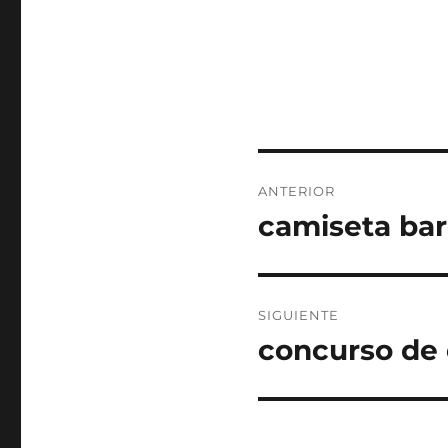
Navegación
ANTERIOR
de
camiseta bar
Entrada
anterior:
entradas
SIGUIENTE
concurso de 
Entrada
siguiente: