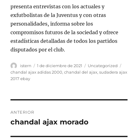
presenta entrevistas con los actuales y
exfutbolistas de la Juventus y con otras
personalidades, informa sobre los
compromisos futuros de la sociedad y ofrece
estadísticas detalladas de todos los partidos
disputados por el club.
Autor
Publicado
Categorías
Etique
istern
1 de diciembre de 2021
Uncategorized
el
chandal ajax adidas 2000
,
chandal del ajax
,
sudadera ajax
2017 ebay
Navegación
ANTERIOR
de
chandal ajax morado
Entrada
anterior:
entradas