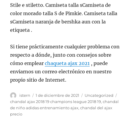
Stile e stiletto. Camiseta talla sCamiseta de
color morado talla S de Pimkie. Camiseta talla
sCamiseta naranja de bershka aun con la
etiqueta .
Si tiene prácticamente cualquier problema con
respecto a dónde, junto con consejos sobre
cómo emplear
chaqueta ajax 2021
, puede
enviarnos un correo electrónico en nuestro
propio sitio de Internet.
Autor
Publicado
Categorías
Etique
istern
1 de diciembre de 2021
Uncategorized
el
chandal ajax 2018 19 champions league 2018 19
,
chandal
de niño adidas entrenamiento ajax
,
chandal del ajax
precio