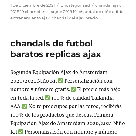
Publicado
Categorías
Etiquetas
1 de diciembre de 2021
Uncategorized
chandal ajax
el
2018 19 champions league 2018 19
,
chandal de niño adidas
entrenamiento ajax
,
chandal del ajax precio
chandals de futbol
baratos replicas ajax
Segunda Equipación Ajax de Ámsterdam
2020/2021 Niño Kit
Personalización con
nombre y número gratis.
El precio más bajo
en toda la red.
100% de calidad Tailandia
AAA.
No te preocupes por las fotos, recibirás
100% de los productos que deseas. Primera
Equipación Ajax de Ámsterdam 2020/2021 Niño
Kit
Personalización con nombre y número