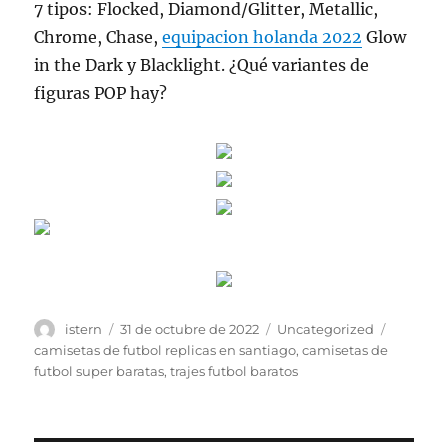
7 tipos: Flocked, Diamond/Glitter, Metallic,
Chrome, Chase,
equipacion holanda 2022
Glow
in the Dark y Blacklight. ¿Qué variantes de
figuras POP hay?
Autor
Publicado
Categorías
Etiqueta
istern
31 de octubre de 2022
Uncategorized
el
camisetas de futbol replicas en santiago
,
camisetas de
futbol super baratas
,
trajes futbol baratos