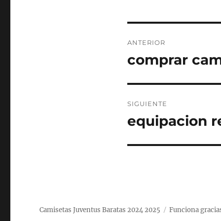
Navegación
ANTERIOR
de
comprar cam
Entrada
anterior:
entradas
SIGUIENTE
equipacion r
Entrada
siguiente:
Camisetas Juventus Baratas 2024 2025
Funciona gracia