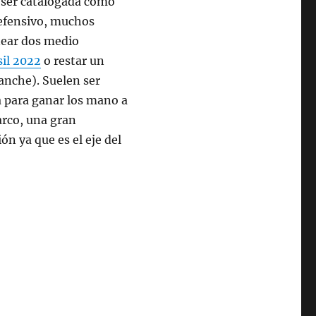
 ser catalogada como
defensivo, muchos
near dos medio
sil 2022
o restar un
anche). Suelen ser
a para ganar los mano a
 arco, una gran
n ya que es el eje del