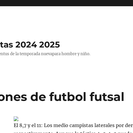
tas 2024 2025
entus de la temporada nuevapara hombre y niño.
nes de futbol futsal
El 8,7 y el 11: Los medio campistas laterales por de