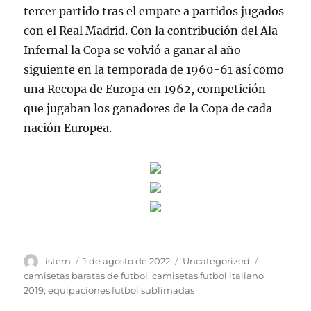
tercer partido tras el empate a partidos jugados
con el Real Madrid. Con la contribución del Ala
Infernal la Copa se volvió a ganar al año
siguiente en la temporada de 1960-61 así como
una Recopa de Europa en 1962, competición
que jugaban los ganadores de la Copa de cada
nación Europea.
Autor
Publicado
Categorías
Etiquetas
istern
1 de agosto de 2022
Uncategorized
el
camisetas baratas de futbol
,
camisetas futbol italiano
2019
,
equipaciones futbol sublimadas