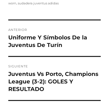
worn
,
sudadera juventus adidas
Navegación
ANTERIOR
de
Uniforme Y Símbolos De la
Entrada
anterior:
Juventus De Turín
entradas
SIGUIENTE
Juventus Vs Porto, Champions
Entrada
siguiente:
League (3-2): GOLES Y
RESULTADO