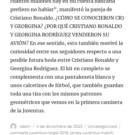
cuántos millones hay en mi cuenta bancaria
prefiero no hablar”, manifestó la pareja de
Cristiano Ronaldo. ¿CÓMO SE CONOCIERON CR7
Y GEORGINA? ¿POR QUÉ CRISTIANO RONALDO
Y GEORGINA RODRÍGUEZ VENDIERON SU
AVIÓN? En ese sentido, esto también reavivó la
curiosidad entre sus seguidores respecto a una
posible futura boda entre Cristiano Ronaldo y
Georgina Rodríguez. El kit en completo se
complementa con una pantaloneta blanca y
unos calcetines de fútbol, que también guardan
toda una tira con los mismos patrones
geométricos que vemos en la primera camiseta
de la Juventus.
Autor
Publicado
Categorías
Etique
istern
4 de diciembre de 2023
Uncategorized
el
camiseta juventus negra 2016
,
jersey juventus match