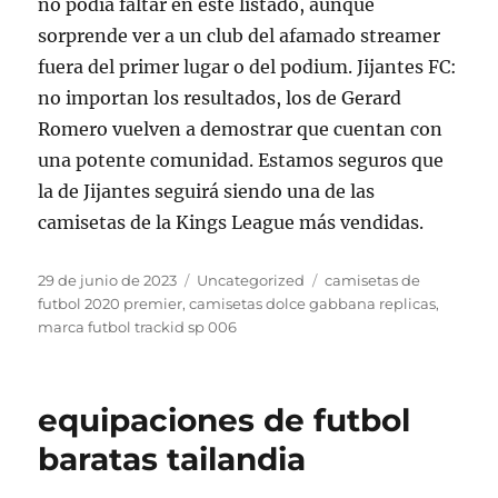
no podía faltar en este listado, aunque
sorprende ver a un club del afamado streamer
fuera del primer lugar o del podium. Jijantes FC:
no importan los resultados, los de Gerard
Romero vuelven a demostrar que cuentan con
una potente comunidad. Estamos seguros que
la de Jijantes seguirá siendo una de las
camisetas de la Kings League más vendidas.
Publicado
Categorías
Etiquetas
29 de junio de 2023
Uncategorized
camisetas de
el
futbol 2020 premier
,
camisetas dolce gabbana replicas
,
marca futbol trackid sp 006
equipaciones de futbol
baratas tailandia